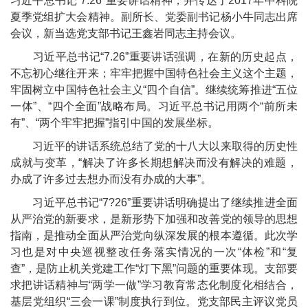
习近平总书记“7.26”重要讲话精神，并传达了2017年中科院
夏季党组扩大会精神。副所长、党委副书记杨小牛同志出席
会议，新当选党支部书记王鑫岩同志主持会议。
习近平总书记“7.26”重要讲话强调，在新的历史起点，
不忘初心继往开来；牢牢把握中国特色社会主义这个主题，
牢固树立中国特色社会主义“四个自信”。继续统筹推进“五位
一体”、“四个全面”战略布局。习近平总书记用两个“前所未
有”、“两个牢牢把握”指引中国的发展坐标。
习近平的讲话系统总结了党的十八大以来取得的历史性
成就与变革，“解决了许多长期想解决而没有解决的难题，
办成了许多过去想办而没有办成的大事”。
习近平总书记“7?26”重要讲话明确提出了继续推进全面
从严治党的新要求，是新形势下加强和改善党的领导的思想
指南，是推动全面从严治党向纵深发展的根本遵循。此次学
习也是对中央巡视整改任务落实情况的一次“体检”和“复
查”，是防止机关党建工作“灯下黑”问题的重要体现。支部要
求把讲话精神与“两学一做”学习教育常态化制度化相结合，
基层党组织“三会一课”制度执行到位。党支部民主评议党员