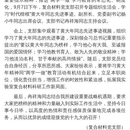
重要指示精神，推进
“
两学一做
”
学习教育的常态化、制度
化，
9
月
7
日下午，复合材料党支部召开专题组织生活会，学
习
“
时代楷模
”
黄大年同志先进事迹。副所长、党委副书记杨
小牛同志出席会议。支部书记冉祥海同志主持会议。
会上，支部集中观看了黄大年同志先进事迹视频，组织
学习了黄大年同志的先进事迹，深刻领会习总书记重要指示
提出的
“
要以黄大年同志为榜样，学习他心有大我、至诚报
国的爱国情怀；学习他教书育人、敢为人先的敬业精神；学
习他淡泊名利、甘于奉献的高尚情操
”
。随后，支部党员结
合自身经历，分享所思所感。大家纷纷表示，要将学习黄大
年精神同
“
两学一做
”
教育活动有机结合起来，立足本职岗
位，强化责任担当，增强工作的时效性和紧迫感，拓展我实
验室复合材料科研工作新局面。
最后，冉祥海同志结合我所建设重要战略机遇期，要求
大家把榜样的精神和力量融入到实际工作生活中，坚持今日
事今日毕，以高度的热情和责任感保质保量地完成各项任
务，从而以优异的成绩迎接党的十九大的召开！
（复合材料党支部）