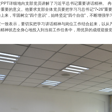
过
PPT
详细
地向支部党员
讲解了
习近平总书记重要讲话精神。
冉
分重要的意义。他要求支部全体党员要把学习习总书记
“7•26”
重
神上来，牢固树立
“
四个意识
”
，始终坚定
“
四个自信
”
，不断增强学
家一致表示，要切实把学习讲话精神与岗位工作结合起来，以从严
的精神状态全身心地投入到当前工作任务中，用优异的成绩迎接