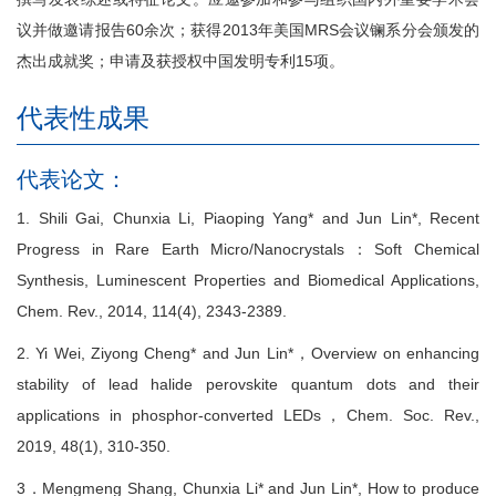
议并做邀请报告60余次；获得2013年美国MRS会议镧系分会颁发的
杰出成就奖；申请及获授权中国发明专利15项。
代表性成果
代表论文：
1. Shili Gai, Chunxia Li, Piaoping Yang* and Jun Lin*, Recent
Progress in Rare Earth Micro/Nanocrystals：Soft Chemical
Synthesis, Luminescent Properties and Biomedical Applications,
Chem. Rev., 2014, 114(4), 2343-2389.
2. Yi Wei, Ziyong Cheng* and Jun Lin*，Overview on enhancing
stability of lead halide perovskite quantum dots and their
applications in phosphor-converted LEDs，Chem. Soc. Rev.,
2019, 48(1), 310-350.
3．Mengmeng Shang, Chunxia Li* and Jun Lin*, How to produce