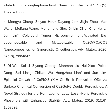
white light in a single-phase host, Chem. Soc. Rev., 2014, 43 (5),
1372 – 1386.
4. Mengyu Chang, Zhiyao Hou*, Dayong Jin*, Jiajia Zhou, Man
Wang, Meifang Wang, Mengmeng Shu, Binbin Ding, Chunxia Li,
Jun Lin*, Colorectal Tumor Microenvironment-Activated Bio-
decomposable and Metabolizable Cu2O@CaCO3
Nanocomposites for Synergistic Oncotherapy, Adv. Mater., 2020,
32(43), 2004647.
5. Yi Wei, Kai Li, Ziyong Cheng*, Manman Liu, Hui Xiao, Peipei
Dang, Sisi Liang, Zhijian Wu, Hongzhou Lian* and Jun Lin*,
Epitaxial Growth of CsPbX3 (X = Cl, Br, I) Perovskite QDs via
Surface Chemical Conversion of Cs2GeF6 Double Perovskites: A
Novel Strategy for the Formation of Lead-Less Hybrid Perovskite
Phosphors with Enhanced Stability, Adv. Mater., 2019, 31(16),
1807592.