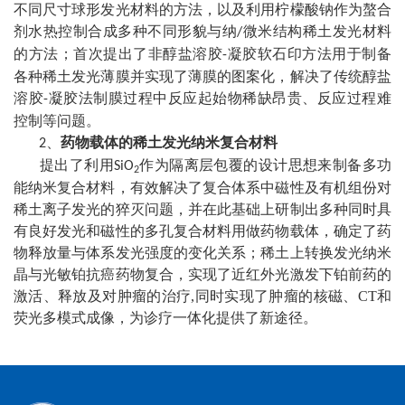
不同尺寸球形发光材料的方法，以及利用柠檬酸钠作为螯合
剂水热控制合成多种不同形貌与纳
微米结构稀土发光材料
/
的方法；首次提出了非醇盐溶胶
凝胶软石印方法用于制备
-
各种稀土发光薄膜并实现了薄膜的图案化，解决了传统醇盐
溶胶
凝胶法制膜过程中反应起始物稀缺昂贵、反应过程难
-
控制等问题。
、
药物载体的稀土发光纳米复合材料
2
提出了利用
作为隔离层包覆的设计思想来制备多功
SiO
2
能纳米复合材料，有效解决了复合体系中磁性及有机组份对
稀土离子发光的猝灭问题，并在此基础上研制出多种同时具
有良好发光和磁性的多孔复合材料用做药物载体，确定了药
物释放量与体系发光强度的变化关系；稀土上转换发光纳米
晶与光敏铂抗癌药物复合，实现了近红外光激发下铂前药的
激活、释放及对肿瘤的治疗
,
同时实现了肿瘤的核磁、
CT
和
荧光多模式成像，为诊疗一体化提供了新途径。