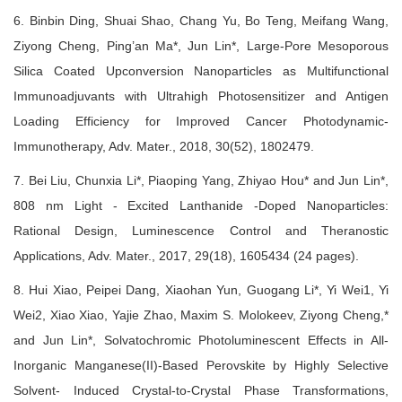
6. Binbin Ding, Shuai Shao, Chang Yu, Bo Teng, Meifang Wang,
Ziyong Cheng, Ping’an Ma*, Jun Lin*, Large-Pore Mesoporous
Silica Coated Upconversion Nanoparticles as Multifunctional
Immunoadjuvants with Ultrahigh Photosensitizer and Antigen
Loading Efficiency for Improved Cancer Photodynamic-
Immunotherapy, Adv. Mater., 2018, 30(52), 1802479.
7. Bei Liu, Chunxia Li*, Piaoping Yang, Zhiyao Hou* and Jun Lin*,
808 nm Light - Excited Lanthanide -Doped Nanoparticles:
Rational Design, Luminescence Control and Theranostic
Applications, Adv. Mater., 2017, 29(18), 1605434 (24 pages).
8. Hui Xiao, Peipei Dang, Xiaohan Yun, Guogang Li*, Yi Wei1, Yi
Wei2, Xiao Xiao, Yajie Zhao, Maxim S. Molokeev, Ziyong Cheng,*
and Jun Lin*, Solvatochromic Photoluminescent Effects in All-
Inorganic Manganese(II)-Based Perovskite by Highly Selective
Solvent- Induced Crystal-to-Crystal Phase Transformations,