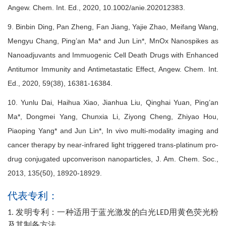
Angew. Chem. Int. Ed., 2020, 10.1002/anie.202012383.
9. Binbin Ding, Pan Zheng, Fan Jiang, Yajie Zhao, Meifang Wang,
Mengyu Chang, Ping’an Ma* and Jun Lin*, MnOx Nanospikes as
Nanoadjuvants and Immuogenic Cell Death Drugs with Enhanced
Antitumor Immunity and Antimetastatic Effect, Angew. Chem. Int.
Ed., 2020, 59(38), 16381-16384.
10. Yunlu Dai, Haihua Xiao, Jianhua Liu, Qinghai Yuan, Ping’an
Ma*, Dongmei Yang, Chunxia Li, Ziyong Cheng, Zhiyao Hou,
Piaoping Yang* and Jun Lin*, In vivo multi-modality imaging and
cancer therapy by near-infrared light triggered trans-platinum pro-
drug conjugated upconverison nanoparticles, J. Am. Chem. Soc.,
2013, 135(50), 18920-18929.
代表专利：
发明专利：一种适用于蓝光激发的白光
用黄色荧光粉
1.
LED
及其制备方法