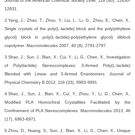
Journal of the American Chemical Society 1996, 118 (50), 12830-
12831.
2.Yang, J.; Zhao, T.; Zhou, Y.; Liu, L.; Li, G.; Zhou, E.; Chen, X.,
Single crystals of the poly(L-lactide) block and the poly(ethylene
glycol) block in poly(L-lactide)-poly(ethylene glycol) diblock
copolymer. Macromolecules 2007, 40 (8), 2791-2797.
3.Shao, J.; Sun, J.; Bian, X.; Cui, Y.; Li, G.; Chen, X., Investigation
of Poly(lactide) Stereocomplexes: 3-Armed Poly(L-lactide)
Blended with Linear and 3-Armed Enantiomers. Journal of
Physical Chemistry B 2012, 116 (33), 9983-9991.
4.Shao, J.; Sun, J.; Bian, X.; Cui, Y.; Zhou, Y.; Li, G.; Chen, X.,
Modified PLA Homochiral Crystallites Facilitated by the
Confinement of PLA Stereocomplexes. Macromolecules 2013, 46
(17), 6963-6971.
5.Zhou, D.; Huang, S.; Sun, J.; Bian, X.; Li, G.; Chen, X., Unique