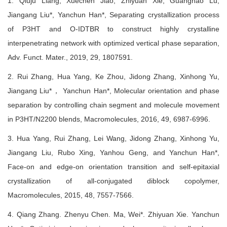
1. Qiuju Liang, Xuechen Jiao, Zhiyuan Xie, Guanghao Lu,
Jiangang Liu*, Yanchun Han*, Separating crystallization process
of P3HT and O-IDTBR to construct highly crystalline
interpenetrating network with optimized vertical phase separation,
Adv. Funct. Mater., 2019, 29, 1807591.
2. Rui Zhang, Hua Yang, Ke Zhou, Jidong Zhang, Xinhong Yu,
Jiangang Liu*， Yanchun Han*, Molecular orientation and phase
separation by controlling chain segment and molecule movement
in P3HT/N2200 blends, Macromolecules, 2016, 49, 6987-6996.
3. Hua Yang, Rui Zhang, Lei Wang, Jidong Zhang, Xinhong Yu,
Jiangang Liu, Rubo Xing, Yanhou Geng, and Yanchun Han*,
Face-on and edge-on orientation transition and self-epitaxial
crystallization of all-conjugated diblock copolymer,
Macromolecules, 2015, 48, 7557-7566.
4. Qiang Zhang. Zhenyu Chen. Ma, Wei*. Zhiyuan Xie. Yanchun