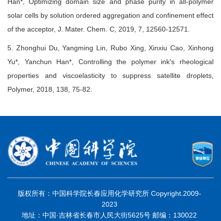
Han*, Optimizing domain size and phase purity in all-polymer
solar cells by solution ordered aggregation and confinement effect
of the acceptor, J. Mater. Chem. C, 2019, 7, 12560-12571.
5. Zhonghui Du, Yangming Lin, Rubo Xing, Xinxiu Cao, Xinhong
Yu*, Yanchun Han*, Controlling the polymer ink's rheological
properties and viscoelasticity to suppress satellite droplets,
Polymer, 2018, 138, 75-82.
版权所有：中国科学院长春应用化学研究所 Copyright.2009-
2023
地址：中国·吉林省长春市人民大街5625号 邮编：130022