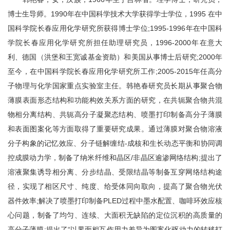
博士生导师。1990年在中国科学技术大学获得学士学位，1995 在中
国科学院长春应用化学研究所获得博士学位;1995-1996年在中国科
学院长春应用化学研究所担任助理研究员，1996-2000年在意大
利、德国（洪堡和王宽诚基金资助）和美国从事博士后研究;2000年
至今，在中国科学院长春应用化学研究所工作;2005-2015年任高分
子物理与化学国家重点实验室主任。韩艳春研究员长期从事聚合物
薄膜表面形态结构和功能构效关系方面的研究，在共轭聚合物共混
物相分离结构、共轭高分子凝聚态结构、喷墨打印制备高分子薄膜
和表面图案化等方面取得了重要研究成果。通过薄膜对聚合物溶液
分子构象的记忆效应、分子链解缠结-成核和生长动态平衡和协同调
控成膜动力学，制备了纳米纤维和晶区/非晶区逾渗网络结构;提出了
溶液聚集诱导相分离、分步结晶、受限结晶等制备互穿网络结构途
径，实现了相区尺寸、纯度、给受体同向取向，提高了聚合物光伏
器件效率;解决了喷墨打印制备PLED过程中墨水配置、咖啡环效应核
心问题，制备了均匀、连续、大面积无缺陷的定位沉积的高质量的
高分子薄膜;提出了“以界面相互作用力差异为图案化驱动力的转移打