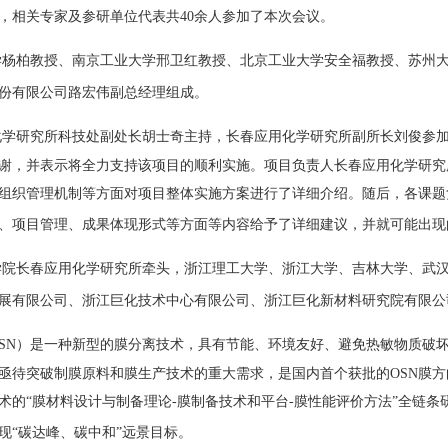
，相关专家及参研单位代表共
40
余人参加了本次会议。
学杨柏教授、南京工业大学邢卫红教授、北京工业大学安全福教授、苏州
份有限公司路宏伟副总经理组成。
化学研究所科技处副处长胡士奇主持，长春应用化学研究所副所长刘俊参
谢，并表示将全力支持该项目的顺利实施。项目负责人长春应用化学研究
组织管理机制等方面对项目整体实施方案进行了详细介绍。随后，各课题
、项目管理、成果体现形式等方面等内容给予了详细建议，并就可能出现
学院长春应用化学研究所牵头，浙江理工大学、浙江大学、吉林大学、武
展有限公司、浙江巨化技术中心有限公司、浙江巨化新材料研究院有限公
SN
）是一种新型的膜分离技术，具有节能、环境友好、避免热敏物质破
亟待突破制膜原料和膜生产技术的重大需求，是国内首个获批的
OSN
膜方
术的“膜材料设计与制备理论
-
膜制备技术和平台
-
膜性能评价方法”全链条
现“碳达峰、碳中和”远景目标。