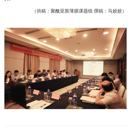
（供稿：聚酰亚胺薄膜课题组 撰稿：马姣姣）