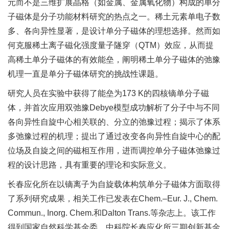
元而不是三维扩展晶格（如金属、金属氧化物）构成的单分
子磁体是分子功能材料研究的热点之一。稀土元素单电子数
多、各向异性显著，是设计单分子磁体的理想选择。然而如
何克服稀土离子磁化强度量子隧穿（QTM）效应，从而提
高稀土单分子磁体的有效能垒，阐明稀土单分子磁体的弛豫
机理一直是单分子磁体研究的挑战性课题。
研究人员在实验中获得了能垒为173 K的四核镝单分子磁
体，并首次应用双弛豫Debye模型成功解析了分子中与不同
各向异性自旋中心相关联的、分立的弛豫过程；揭示了体系
多弛豫过程的机理；提出了通过改变各向异性自旋中心的配
位场及自旋之间的磁相互作用，进而调控单分子磁体弛豫过
程的设计思路，具有重要的理论和实际意义。
长春应化所在以镝离子为自旋载体构筑单分子磁体方面取得
了系列研究成果，相关工作已发表在Chem.–Eur. J., Chem.
Commun., Inorg. Chem.和Dalton Trans.等杂志上。该工作
得到国家自然科学基金委、中科院长春应化所三期创新基金