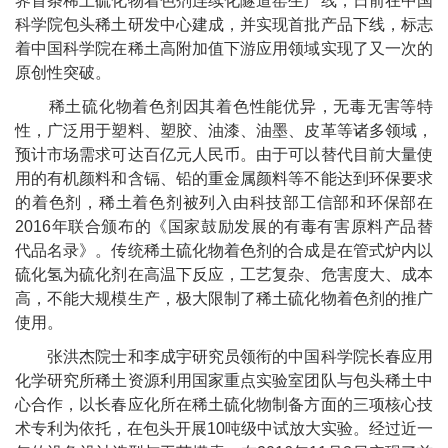
界首条稀土硫化物着色剂连续化隧道窑生产线，日前在中国
科学院包头稀土研发中心建成，并实现首批产品下线，标志
着中国科学院在稀土高附加值下游应用领域实现了又一次的
原创性突破。
稀土硫化物着色剂因其着色性能优异，无毒无害等特
性，广泛用于塑料、塑胶、油漆、油墨、皮革等诸多领域，
预计市场需求可达百亿元人民币。由于可以替代目前大量使
用的有机颜料和含镉、铅的重金属颜料等不能达到环保要求
的着色剂，稀土着色剂被列入由科技部工信部和环保部在
2016
年联合颁布的《国家鼓励发展的有毒有害原料产品替
代品名录》。传统稀土硫化物着色剂的合成是在管式炉内以
硫化氢为硫化剂在高温下反应，工艺复杂、危害度大、成本
高，不能大规模生产，极大限制了稀土硫化物着色剂的推广
使用。
张洪杰院士和李成宇研究员领衔的中国科学院长春应用
化学研究所稀土资源利用国家重点实验室团队与包头稀土中
心合作，以长春应化所在稀土硫化物制备方面的三项核心技
术专利为依托，在包头开展
10
吨级中试放大实验。经过近一