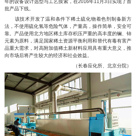
年的设备设计选型与工艺摸索，在
2016
年
11
月
3
日实现了首
批产品下线。
该技术开发了温和条件下稀土硫化物着色剂制备新方
法，不使用硫化氢等危险气体，产量高，操作简单，安全可
靠。产品使用北方地区稀土库存积压严重的高丰度的镧、铈
元素为原料，满足国家稀土资源平衡利用和替代有毒有害产
品重大需求，对高附加值稀土新材料应用具有重大意义，推
向市场后将产生较大的经济和社会效益。
（长春应化所、北京分院）