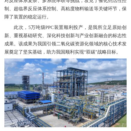
对反应体系复杂、多系统串联等挑战，攻克
了
催化剂活性控
制
、
超临界反应体系控制、高粘度物料输送等关键环节，保
障了装置的稳定运行。
此次，
5
万吨级
PPC
装置顺利投产，是我所立足原始创
新、
重视基础研究、
深化
科技创新与产业创新融合
的标志性
成果。
该成果为我国引领二氧化碳资源化领域的核心技术发
展奠定了坚实基础
，助力
我国顺利实现
“
双碳
”
战略
目标
。