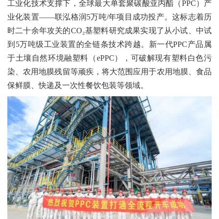
工业化技术支撑下，
全球最大单套聚碳酸亚丙酯（
PPC
）产
业化装置
——
联泓格润
5
万吨
/
年项目成功投产。这标志着历
时二十余年攻关的
CO₂
基
塑料
研究成果
实现了
从小试、中试
到
5
万吨级工业装置的全链条技术跨越
。新一代
PPC
产品属
于土壤自然环境融塑料（
ePPC
），
可破解
现有
塑料白色污
染、农用地膜残留
等
顽疾，
将
大范围应用于农用地膜、食品
保鲜膜、快递及一次性餐饮包装等领域。