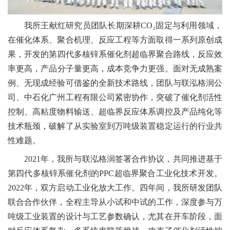
我所王献红研究员
团队
长期
深耕
CO₂
固定与利用领域，
在催化体系、聚合机理、反应工程等方面取得
一系列
原创成
果
，
开发的第四代多核锌系催化剂超临界聚合路线，反应效
率更高
，
产品分子量更高
，
成本竞争力更强。面对无成熟案
例、无现成经验可借鉴的全新技术路线，
团队
与
联泓格润公
司、中石化广州工程有限公司
紧密协作，突破
了
催化剂活性
控制、高粘度物料输送、超临界反应体系调控及产品纯化等
技术
瓶颈，破解了从实验室到万吨级装置稳定运行的行业共
性难题。
2021
年，
我所与
联泓
格润
签署合作协议，共同推进基于
第四代多核锌系催化剂的
PPC
超临界聚合工业化技术开发。
2022
年，双方启动工业化放大工作。四年间，
我所研发
团队
联合合作伙伴，
全程
主导
从小试
和
中试
的工作，深度参与
万
吨级工业装置的
设计与工艺参数确认
，尤其在开车阶段，面