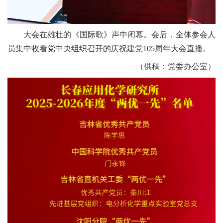
大会在雄壮的《国际歌》声中闭幕。
会后
，
全体参会人
员集中收看
党中央组织召开的
庆祝建党
105
周年大会直播。
（
供稿：党委办公室
）