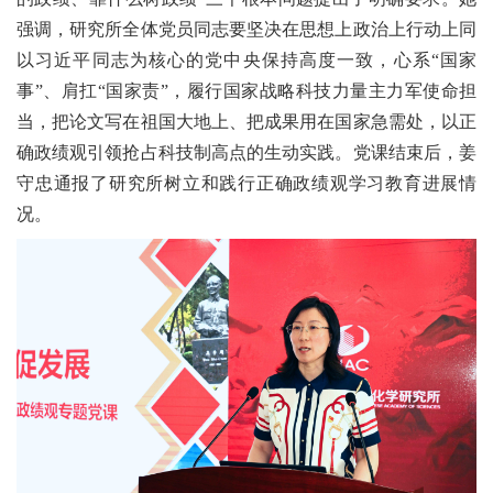
强调，
研究所全体党员同志要坚决在思想上政治上行动上同
以习近平同志为核心的党中央保持高度一致，心系
“
国家
事
”
、肩扛
“
国家责
”
，履行国家战略科技力量主力军使命担
当，把论文写在祖国大地上、把成果用在国家急需处，以正
确政绩观引领抢占科技制高点的生动实践。
党课结束后，
姜
守忠
通报
了研究所
树立和践行正确政绩观学习教育
进展
情
况。