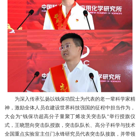
为深入传承弘扬以钱保功院士为代表的老一辈科学家精
神，激励全体人员在
建设世界科技强国的征程
中担当作为，
大会为
“
钱保功超高分子量聚丁烯攻关突击队
”
举行授旗仪
式，
王晓慧向突击队授旗，突击队队长、高分子科学与技术
全国重点实验室主任门永锋研究员代表突击队接旗，并带领