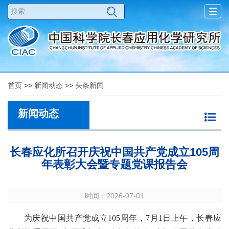
Togg
navig
首页
>>
新闻动态
>>
头条新闻
新闻动态
长春应化所召开庆祝中国共产党成立105周
年表彰大会暨专题党课报告会
时间：2026-07-01
为庆祝中国共产党成立
10
5
周年，
7
月
1
日
上午
，长春应