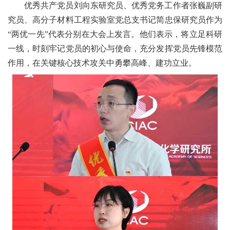
优秀共产党员
刘向东
研究员、优秀党务工作者
张巍
副研
究员、
高分子材料工程实验室党总支书记简忠保研究员
作为
“
两优一先
”
代表分别在大会上发言。他们表示，将
立足科研
一线，
时刻牢记党员的初心与使命，
充分
发挥党员先锋模范
作用，
在关键核心技术攻关中
勇攀高峰、
建功立业
。