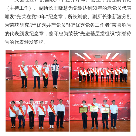
（主持工作）、副所长
王晓慧为党龄达到
50
年
的老党员代表
颁发
“
光荣在党
50
年
”
纪念章，所长
刘俊
、
副所长张新波
分别
为荣获
研究所
“
优秀共产党员
”
和
“
优秀党务工作者
”
荣誉称号
的代表颁发纪念章，姜守忠为荣获
“
先进基层党组织
”
荣誉称
号的代表颁发奖牌。