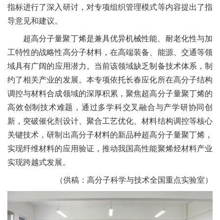
指标进行了深入
研讨
，
对
专项组织管理模式等内容提出了指
导意见和建议。
超高分子量聚丁烯是兼具优异机械性能、耐老化性与加
工特性的战略性高分子材料，在高端装备、能源、交通等领
域具有
广阔的
应用
潜力
。当前
该领域缺乏制备技术体系，
制
约了相关产业
的
发展。本专项依托长春应化所在高分子结构
调控与材料合成领域的深厚积累，聚焦超高分子量聚丁烯的
高效创制技术难题，通过多学科交叉融合与产学研协同创
新，突破催化剂设计、聚合工艺优化、材料结构调控等核心
关键技术，
研制出高分子材料的新品种超高分子量聚丁烯
，
实现纤维材料的应用
验证
，推动我国高性能聚烯烃材料产业
实现跨越式发展。
（
供稿：
高分子科学与技术全国重点实验室
）