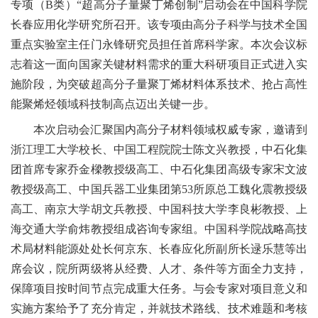
专项（
B
类）“超高分子量聚丁烯创制”启动会在中国科学院
长春应用化学研究所召开。该专项由高分子科学与技术全国
重点实验室主任门永锋
研究员
担任首席科学家。本次会议标
志着这一面向国家关键材料需求的重大科研项目正式进入实
施阶段，
为突破超高分子量聚丁烯材料体系技术、抢占高性
能聚烯烃领域科技制高点迈出关键一步。
本次启动会汇聚国内高分子材料领域权威专家，邀请到
浙江理工大学校长、中国工程院院士陈文兴
教授
，
中石化
集
团首席专家
乔金樑
教授级高工
、中石化
集团
高级专家宋文波
教授级高工
、中国兵器
工业
集团第
53
所原总工魏化震
教授级
高工
、南京大学胡文兵
教授
、中国科技大
学
李良彬
教授
、上
海交通大学俞炜
教授
组成咨询专家组。中国科学院战略高技
术局材料能源处处长何京东
、
长春应化所副所长逯乐慧等出
席会议，院所两级将从经费、人才、条件等方面全力支持，
保障项目按时间节点完成重大任务
。
与会专家对
项目
意义和
实施方案给予了充分肯定，并就技术路线
、
技术难题和考核