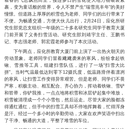
着春的气息飘然而至，接连多日的雪花使大地万物银装素
裹，变为童话般的世界，令人不禁产生“瑞雪兆丰年”的美好
憧憬。但道路上厚厚的积雪也为老师、同学们的出行带来了
不便。为畅通交通，方便大伙儿出行，
2
月
24
日，应化所研
究生部党总支组织一年级的二十多名研究生同学于教育大厦
门前开展了义务扫雪活动。研究生部刘靖宇主任、王鹏书
记、李志强老师、郭宏霞老师参与了本次活动。
下午两点，应化所教育大厦门前上演了一出热火朝天的
劳动景象。老师同学们冒着飕飕袭来的寒风，纷纷拿起铁
锹、雪推等工具，组建扫雪队伍，进行了一场
“
扫雪大比
拼
”
。当时气温最低达到零下
12
摄氏度，低温路滑伴着凛冽
的寒风，让扫雪工作变得异常艰苦。但是老师、同学们不畏
严寒，积极主动、相互配合、齐心协力，挥动着铁锹、雪铲
和笤帚，你铲我推，一点点地将积雪和冰层铲起集中堆放，
积雪被清理成一个个小雪包，然后运走。尽管大家的脸都冻
得通红通红，但手中的扫雪工具却不停地挥舞着，忙得浑身
是汗。经过一个多小时的辛勤劳动，大家在欢声笑语中扫出
了干净、畅通的大道，平整了堆雪的车位。