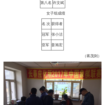
第八名
许文斌
女子组成绩
名
次
获得者
冠军
张小洁
亚军
姜旭宏
（蒋茂则）