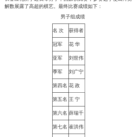
解数展露了高超的棋艺。最终比赛成绩如下：
男子组成绩
名
次
获得者
冠军
花
华
亚军
刘世伟
季军
刘广宁
第四名
花
政
第五名
王
宁
第六名
薛瑞千
第七名
崔洪伟