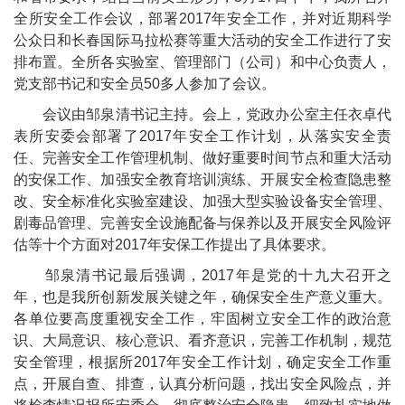
全所安全工作会议，部署
2017
年安全工作，并对
近期科学
公众日和长春国际马拉松赛等重大活动的安全工作
进行了安
排布置。全所各实验室、管理部门（公司）和中心负责人，
党支部书记和安全员
50
多人参加了会议。
会议由邹泉清书记主持。会上，党政办公室主任衣卓代
表所安委会部署了
2017
年安全工作计划，从落实安全责
任、完善安全工作管理机制、做好重要时间节点和重大活动
的安保工作、加强安全教育培训演练、开展安全检查隐患整
改、安全标准化实验室建设、加强大型实验设备安全管理、
剧毒品管理、完善安全设施配备与保养以及开展安全风险评
估等十个方面对
2017
年安保工作提出了具体要求。
邹泉清书记最后强调，
2017
年是党的十九大召开之
年，也是我所创新发展关键之年，确保安全生产意义重大。
各单位要高度重视安全工作，牢固树立安全工作的政治意
识、大局意识、核心意识、看齐意识，完善工作机制，规范
安全管理，根据所
2017
年安全工作计划，确定安全工作重
点，开展自查、排查，认真分析问题，找出安全风险点，并