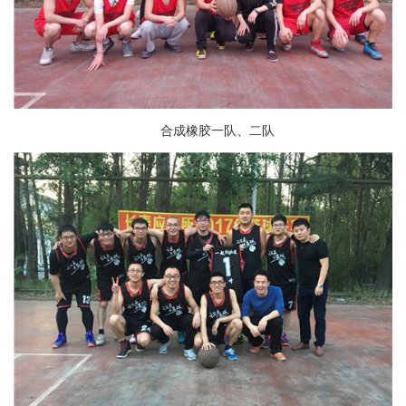
合成橡胶一队、二队