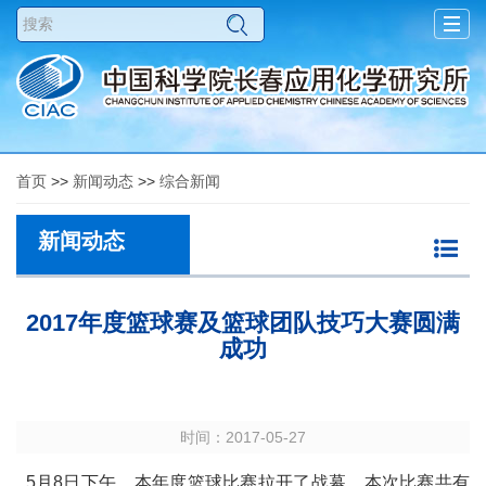
Togg
navig
首页
>>
新闻动态
>>
综合新闻
新闻动态
2017年度篮球赛及篮球团队技巧大赛圆满
成功
时间：2017-05-27
5
月
8
日下午
，
本年度篮球比赛拉开了战幕。本次比赛共有