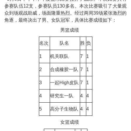
参赛队伍
12
支，参赛队员
130
多名。本次比赛吸引了大量观
众到场观战助威，场面隆重热烈。经过两周
39
场紧张激烈的
角逐，最终决出了男、女队冠军，具体比赛成绩如下：
男篮成绩
名次
队名
胜
负
1
机关联队
7
1
2
合成橡胶一队
7
1
3
一起
High
皮队
7
1
4
研究生一队
4
4
5
高分子生物队
4
4
女篮成绩