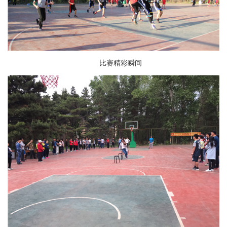
比赛精彩瞬间