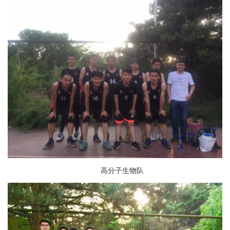
高分子生物队