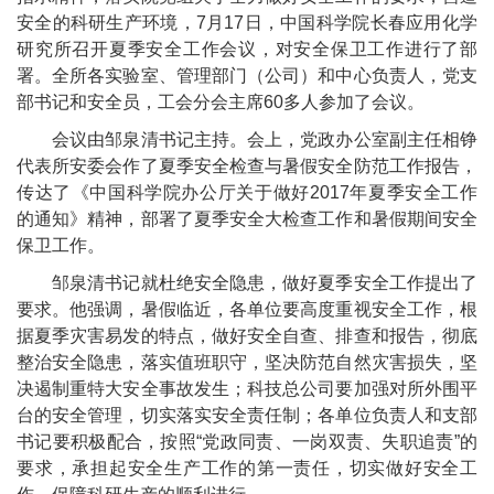
安全的科研生产环境，
7
月
17
日，中国科学院长春应用化学
研究所召开夏季安全工作会议，对安全保卫工作进行了部
署。全所各实验室、管理部门（公司）和中心负责人，党支
部书记和安全员，工会分会主席
60
多人参加了会议。
会议由邹泉清书记主持。会上，党政办公室副主任相铮
代表所安委会作了夏季安全检查与暑假安全防范工作报告，
传达了《中国科学院办公厅关于做好
2017
年夏季安全工作
的通知》精神，部署了夏季安全大检查工作和暑假期间安全
保卫工作。
邹泉清书记就杜绝安全隐患，做好夏季安全工作提出了
要求。他强调，暑假临近，各单位要高度重视安全工作，根
据夏季灾害易发的特点，做好安全自查、排查和报告，彻底
整治安全隐患，落实值班职守，坚决防范自然灾害损失，坚
决遏制重特大安全事故发生；科技总公司要加强对所外围平
台的安全管理，切实落实安全责任制；各单位负责人和支部
书记要积极配合，按照“党政同责、一岗双责、失职追责”的
要求，承担起安全生产工作的第一责任，切实做好安全工