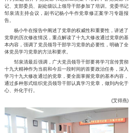
记、支部委员、副处级以上领导干部参加了培训。党委书记
邹泉清主持会议，副书记杨小牛作党章修正案学习专题报
告。
杨小牛在报告中阐述了党章的权威性和重要性，讲述了
党章的历次修改情况，重点解读了十九大修改通过党章的基
本内容，强调了党员领导干部学习党章的必要性，明确了全
体党员学习党章的方法和要求。
邹泉清最后强调，广大党员领导干部要将学习宣传贯彻
十九大精神作为当前和今后一段时间的首要政治任务，深入
学习十九大修改通过的党章，要全面掌握党章的基本内容，
通过多种形式组织党员领导干部认真学习党章，做到内化于
心、外化于行。
(艾得燕)