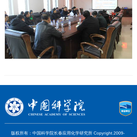
版权所有：中国科学院长春应用化学研究所 Copyright.2009-