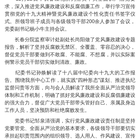
求，深入推进党风廉政建设和反腐倡廉工作，举行学习宣传
贯彻党的十九大精神暨党风廉政建设个性化责任书签字仪
式。所领导班子成员与各级领导干部
200
余人参加了会议，
党委副书记杨小牛主持会议。
长春分院监察审计处副处长尚阳做了党风廉政建设专题
报告，解析了坚持反腐败无禁区、全覆盖、零容忍的决心，
督促党员干部要做到不敢腐、不能腐、不想腐，并以实际案
例警示党员干部切实做到清政、廉政。
纪委书记孙焕解读了十八届中纪委向十九大的工作报
告。围绕我所中心工作，就实践“四种形态”谋划、推进执纪
监督问责等方面，向与会人员解读了我所全面从严治党领导
体制和工作机制，明确了抓好党风廉政建设和反腐倡廉建设
的强大合力，督促广大党员干部带头管好自己、亲属及身边
工作人员，坚决预防和杜绝腐败发生。
党委书记邹泉清强调，实行党风廉政建设责任制是坚持
党要管党、全面从严治党的基本要求，各级领导干部要切实
承担起职责范围内的组织领导、选人用人、作风建设、宣传