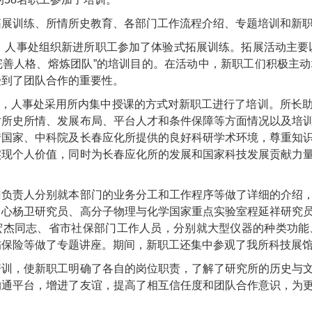
拓展训练、所情所史教育、各部门工作流程介绍、专题培训和新
，人事处组织新进所职工参加了体验式拓展训练。拓展活动主要
完善人格、熔炼团队
”
的培训目的。在活动中，新职工们积极主动
受到了团队合作的重要性。
，人事处采用所内集中授课的方式对新职工进行了培训。所长
对所史所情、发展布局、平台人才和条件保障等方面情况以及培
惜国家、中科院及长春应化所提供的良好科研学术环境，尊重知
实现个人价值，同时为长春应化所的发展和国家科技发展贡献力
门负责人分别就本部门的业务分工和工作程序等做了详细的介绍
中心杨卫研究员、高分子物理与化学国家重点实验室程延祥研究
宏杰同志、省市社保部门工作人员，分别就大型仪器的种类功能
伤保险等做了专题讲座。期间，新职工还集中参观了我所科技展
培训，使新职工明确了各自的岗位职责，了解了研究所的历史与
沟通平台，增进了友谊，提高了相互信任度和团队合作意识，为