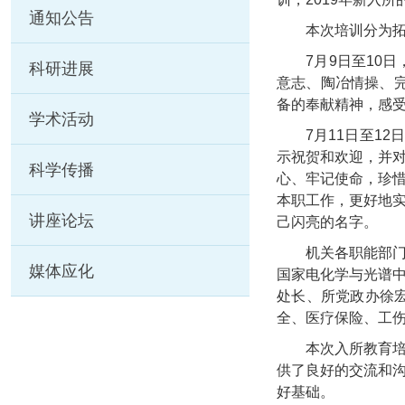
通知公告
本次培训分为
7
月
9
日至
10
日
科研进展
意志、陶冶情操、
备的奉献精神，感
学术活动
7
月
11
日至
12
日
示祝贺和欢迎，并
科学传播
心、牢记使命，珍
本职工作，更好地
讲座论坛
己闪亮的名字。
机关各职能部
媒体应化
国家电化学与光谱
处长、所党政办徐
全、医疗保险、工
本次入所教育
供了良好的交流和
好基础。