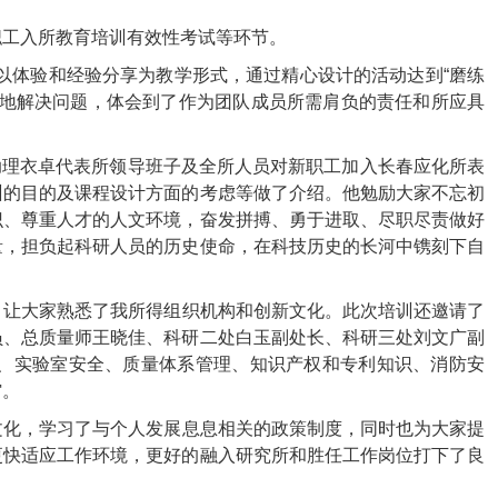
职工入所教育培训有效性考试等环节。
以体验和经验分享为教学形式，通过精心设计的活动达到“
磨练
地解决问题，体会到了作为团队成员所需肩负的责任和所应具
助理衣卓代表所领导班子及全所人员对新职工加入长春应化所表
训的目的及课程设计方面的考虑等做了介绍。他勉励大家不忘初
识、尊重人才的人文环境，奋发拼搏、勇于进取、尽职尽责做好
量，担负起科研人员的历史使命，在科技历史的长河中镌刻下自
，让大家熟悉了我所得组织机构和创新文化。此次培训还邀请了
员、总质量师王晓佳、科研二处白玉副处长、科研三处刘文广副
、实验室安全、质量体系管理、知识产权和专利知识、消防安
馆。
文化，学习了与个人发展息息相关的政策制度，同时也为大家提
更快适应工作环境，更好的融入研究所和胜任工作岗位打下了良