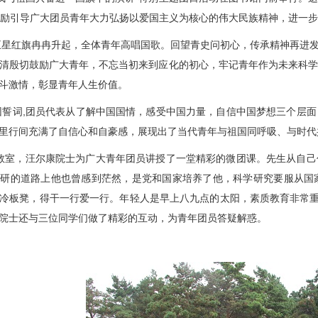
励引导广大团员青年大力弘扬以爱国主义为核心的伟大民族精神，进一步
五星红旗冉冉升起，全体青年高唱国歌。
回望青史问初心，传承精神再进
清殷切鼓励广大青年，不忘当初来到应化的初心，牢记青年作为未来科
斗激情，彰显青年人生价值。
团誓词
,
团员代表从
了解中国国情，感受中国力量，自信中国梦想三个
层面
里行间充满了自信心和自豪感，
展现出了当代青年与祖国同呼吸、与时代
教室，汪尔康院士为广大青年团员讲授了一堂精彩的微团课。
先生
从自己
科研的道路上他也曾感到茫然
，是党和国家培养了他，科学研究要服从国
冷板凳，得干一行爱一行。年轻人是早上八九点的太阳，素质教育非常重
院士还与三位同学们做了精彩的互动，为青年团员答疑解惑。