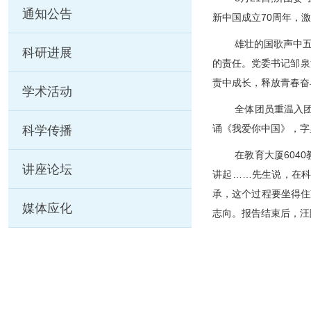
通知公告
新中国成立
70
周年，激
雄壮的国歌声中
科研进展
的责任。
党委书记邹泉
责中成长，释放青春奋
学术活动
全体团员重温入
诵《我爱你中国》，字
科学传播
在教育大厦
6040
讲座论坛
讲起……先生说，在
承，这个过程要坐得住
媒体应化
志向。报告结束后，汪