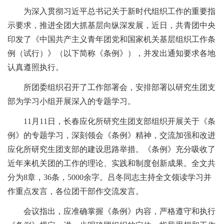
为深入贯彻习近平总书记关于新时代组织工作的重要指
示要求，推进全团大抓基层向纵深发展，近日，共青团中央
印发了《中国共产主义青年团党和国家机关基层组织工作条
例（试行）》（以下简称《条例》），并发出通知要求各地
认真遵照执行。
所团委组织召开了工作部署会，安排部署以研究生团支
部为学习小组开展深入的专题学习。
11月11日，长春应化所研究生团支部组织开展关于《条
例》的专题学习，深刻领会《条例》精神，交流加强和改进
应化所研究生团支部的建设思路举措。《条例》充分吸收了
近年来机关团的工作的理论、实践和制度创新成果。全文共
分为8章，36条，5000余字。吕冬同志主持全文领读学习并
作重点发言，各位团干部作交流发言。
会议指出，应准确掌握《条例》内容，严格遵守和执行