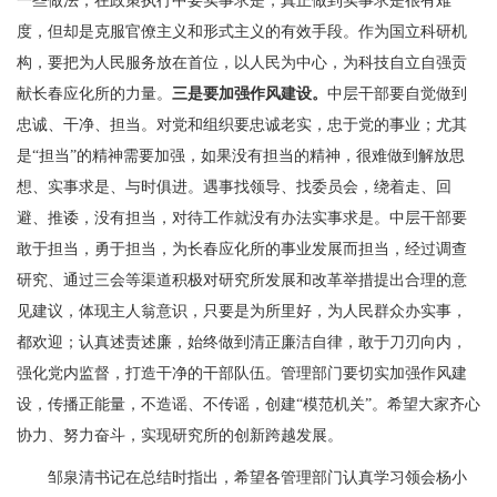
一些做法，在政策执行中要实事求是，真正做到实事求是很有难
度，但却是克服官僚主义和形式主义的有效手段。作为国立科研机
构，要把为人民服务放在首位，以人民为中心，为科技自立自强贡
献长春应化所的力量。
三是要加强作风建设。
中层干部要自觉做到
忠诚、干净、担当。对党和组织要忠诚老实，忠于党的事业；尤其
是“担当”的精神需要加强，如果没有担当的精神，很难做到解放思
想、实事求是、与时俱进。遇事找领导、找委员会，绕着走、回
避、推诿，没有担当，对待工作就没有办法实事求是。中层干部要
敢于担当，勇于担当，为长春应化所的事业发展而担当，经过调查
研究、通过三会等渠道积极对研究所发展和改革举措提出合理的意
见建议，体现主人翁意识，只要是为所里好，为人民群众办实事，
都欢迎；认真述责述廉，始终做到清正廉洁自律，敢于刀刃向内，
强化党内监督，打造干净的干部队伍。管理部门要切实加强作风建
设，传播正能量，不造谣、不传谣，创建“模范机关”。希望大家齐心
协力、努力奋斗，实现研究所的创新跨越发展。
邹泉清书记在总结时指出，希望各管理部门认真学习领会杨小