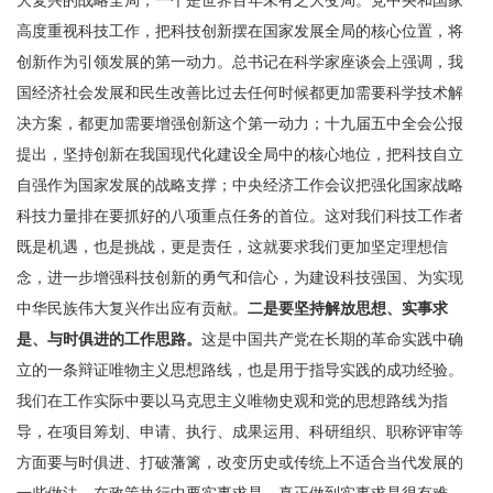
大复兴的战略全局，一个是世界百年未有之大变局。党中央和国家
高度重视科技工作，把科技创新摆在国家发展全局的核心位置，将
创新作为引领发展的第一动力。总书记在科学家座谈会上强调，我
国经济社会发展和民生改善比过去任何时候都更加需要科学技术解
决方案，都更加需要增强创新这个第一动力；十九届五中全会公报
提出，坚持创新在我国现代化建设全局中的核心地位，把科技自立
自强作为国家发展的战略支撑；中央经济工作会议把强化国家战略
科技力量排在要抓好的八项重点任务的首位。这对我们科技工作者
既是机遇，也是挑战，更是责任，这就要求我们更加坚定理想信
念，进一步增强科技创新的勇气和信心，为建设科技强国、为实现
中华民族伟大复兴作出应有贡献。
二是要坚持解放思想、实事求
是、与时俱进的工作思路。
这是中国共产党在长期的革命实践中确
立的一条辩证唯物主义思想路线，也是用于指导实践的成功经验。
我们在工作实际中要以马克思主义唯物史观和党的思想路线为指
导，在项目筹划、申请、执行、成果运用、科研组织、职称评审等
方面要与时俱进、打破藩篱，改变历史或传统上不适合当代发展的