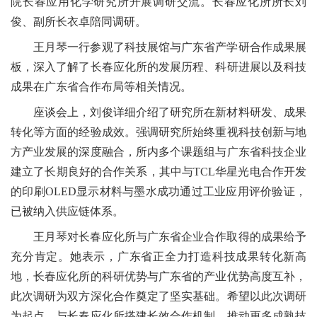
院长春应用化学研究所
开展调研交流
。长春应化所所长刘
俊、副所长衣卓陪同调研。
王月琴
一行参观了科技展馆与广东省产学研合作
成果展
板
，深入了解了长春应化所的发展历程、科研进展以及科技
成果在广东省合作布局等相关情况。
座谈会上，刘俊详细介绍了研究所在新
材料研发、成果
转化等方面的经验成效
。强调研究所始终重视科技创新与地
方产业发展的深度融合，所内多个课题组与广东省科技企业
建立了长期良好的合作关系，其中与
TCL
华星光电合作开发
的印刷
OLED
显示材料与墨水成功通过工业应用评价验证，
已被纳入供应链体系。
王月琴
对长春应化所与广东省企业合作取得的成果给予
充分肯定。她表示，广东省正全力打造科技成果转化新高
地，长春应化所的科研优势与广东省的产业优势高度互补，
此次调研为双方深化合作奠定了坚实基础。希望以此次调研
为起点
，与长春应化所
搭建长效合作
机制，推动更多成熟技