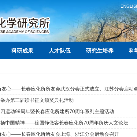
ENGLIS
科研成果
人才队伍
研究生培养
科
所友心——长春应化所所友会武汉分会正式成立、江苏分会启动
馆举办第三届读书征文颁奖典礼活动
四运动99周年暨长春应化所建所70周年系列主题活动
扬中国精神——徐国静做客长春应化所70周年所庆人文论坛
所友心——长春应化所所友会上海、浙江分会启动会召开